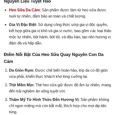
Nguyên Liệu Tuyệt Hảo
Heo Sữa Da Cám
: Sản phẩm được làm từ heo sữa được
nuôi tự nhiên, đảm bảo an toàn và chất lượng.
Gia Vị Đặc Biệt
: Sử dụng công thức ướp gia vị độc quyền,
kết hợp giữa gia vị khô và gia vị nước, bao gồm các loại thảo
mộc tự nhiên, bột hành, bột tỏi, và dầu hào, tạo nên hương vị
đậm đà và hấp dẫn.
Điểm Nổi Bật Của Heo Sữa Quay Nguyên Con Da
Cám
Da Giòn Rụm
: Được chế biến hoàn hảo, lớp da có độ giòn
vừa phải, khiến thực khách khó lòng cưỡng lại.
Thịt Mềm Mịn
: Thịt heo sữa giữ được độ ẩm tự nhiên, mang
đến trải nghiệm ăn uống tuyệt vời.
Thẩm Mỹ Từ Hình Thức Đến Hương Vị
: Sản phẩm không
chỉ ngon miệng mà còn bắt mắt, thích hợp cho mọi dịp tiệc
tùng.